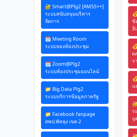
🔐 Smart@Plg2 [AMSS++]
ระบบสนับสนุนบริหาร

จัดการ
ข้
อิ
🗓️ Meeting Room
ระบบจองห้องประชุม

ผ
รา
🗓️ Zoom@Plg2
ระบบห้องประชุมออนไลน์

แ
📁 Big Data Plg2
ระบบบริการข้อมูลภาครัฐ

ระ
📁 Facebook fanpage
บ
สพป.พัทลุง เขต 2
