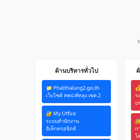
ร
ด้านบริหารทั่วไป
ด
📁 Phatthalung2.go.th

เว็บไซต์ สพป.พัทลุง เขต 2
ร
ปร
🔐 My Office
ระบบสำนักงาน

อิเล็กทรอนิกส์
ก
โ