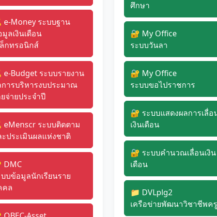
ศึกษา
 e-Money ระบบฐาน
อมูลเงินเดือน
🔐 My Office
เล็กทรอนิกส์
ระบบวันลา
 e-Budget ระบบรายงาน
🔐 My Office
ลการบริหารงบประมาณ
ระบบขอไปราชการ
ยจ่ายประจำปี
🔐 ระบบแสดงผลการเลื่อ
 eMenscr ระบบติดตาม
เงินเดือน
ละประเมินผลแห่งชาติ
🔐 ระบบคำนวณเลื่อนเงิน
 DMC
เดือน
บบข้อมูลนักเรียนราย
ุคคล
📁 DVLplg2
เครือข่ายพัฒนาวิชาชีพคร
 OBEC-Asset